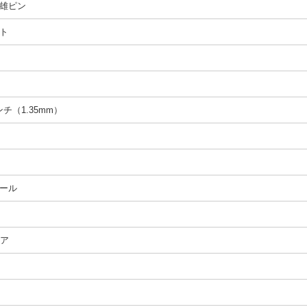
雄ピン
ト
インチ（1.35mm）
ール
ペア