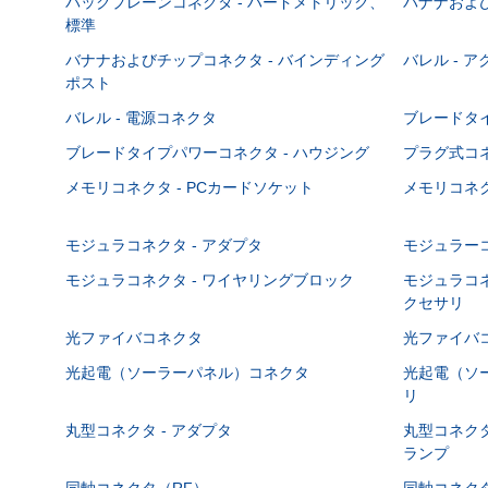
バックプレーンコネクタ - ハードメトリック、
バナナおよび
標準
バナナおよびチップコネクタ - バインディング
バレル - 
ポスト
バレル - 電源コネクタ
ブレードタ
ブレードタイプパワーコネクタ - ハウジング
プラグ式コ
メモリコネクタ - PCカードソケット
メモリコネク
モジュラコネクタ - アダプタ
モジュラーコ
モジュラコネクタ - ワイヤリングブロック
モジュラコネ
クセサリ
光ファイバコネクタ
光ファイバコ
光起電（ソーラーパネル）コネクタ
光起電（ソー
リ
丸型コネクタ - アダプタ
丸型コネクタ
ランプ
同軸コネクタ（RF）
同軸コネクタ