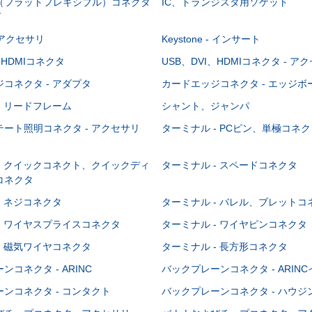
C（フラットフレキシブル）コネクタ
IC、トランジスタ用ソケット
グ
 - アクセサリ
Keystone - インサート
、HDMIコネクタ
USB、DVI、HDMIコネクタ - ア
コネクタ - アダプタ
カードエッジコネクタ - エッジ
- リードフレーム
シャント、ジャンパ
ート照明コネクタ - アクセサリ
ターミナル - PCピン、単極コネク
- クイックコネクト、クイックディ
ターミナル - スペードコネクタ
コネクタ
- ネジコネクタ
ターミナル - バレル、ブレットコ
- ワイヤスプライスコネクタ
ターミナル - ワイヤピンコネクタ
- 磁気ワイヤコネクタ
ターミナル - 長方形コネクタ
コネクタ - ARINC
バックプレーンコネクタ - ARIN
ンコネクタ - コンタクト
バックプレーンコネクタ - ハウジ