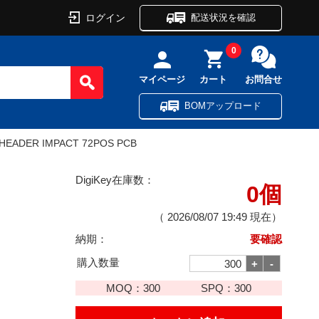
ログイン
配送状況を確認
0
マイページ
カート
お問合せ
BOMアップロード
HEADER IMPACT 72POS PCB
DigiKey在庫数：
0個
（
2026/08/07 19:49
現在）
納期：
要確認
購入数量
MOQ：
300
SPQ：
300