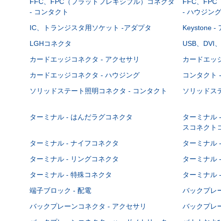
FFC、FPC（フラットフレキシブル）コネクタ
FFC、FP
- コンタクト
- ハウジン
IC、トランジスタ用ソケット -アダプタ
Keystone
LGHコネクタ
USB、DVI
カードエッジコネクタ - アクセサリ
カードエッジ
カードエッジコネクタ - ハウジング
コンタクト 
ソリッドステート照明コネクタ - コンタクト
ソリッドステ
ターミナル - はんだラグコネクタ
ターミナル 
スコネクト
ターミナル - ナイフコネクタ
ターミナル 
ターミナル - リングコネクタ
ターミナル 
ターミナル - 特殊コネクタ
ターミナル 
端子ブロック - 配電
バックプレーン
バックプレーンコネクタ - アクセサリ
バックプレー