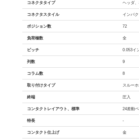
コネクタタイプ
ヘッダ、
コネクタスタイル
インパク
ポジション数
72
負荷極数
全
ピッチ
0.053
列数
9
コラム数
8
取り付けタイプ
スルーホ
終端
圧入
コンタクトレイアウト、標準
24差動
特長
-
コンタクト仕上げ
金