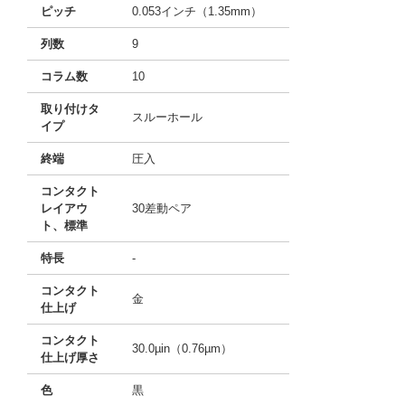
ピッチ
0.053インチ（1.35mm）
列数
9
コラム数
10
取り付けタ
スルーホール
イプ
終端
圧入
コンタクト
レイアウ
30差動ペア
ト、標準
特長
-
コンタクト
金
仕上げ
コンタクト
30.0µin（0.76µm）
仕上げ厚さ
色
黒