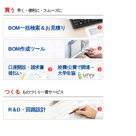
買う
早く・便利に・スムーズに
BOM一括検索＆お見積り
BOM作成ツール
口座開設・請求書
校費/公費で調達－
後払い
大学生協
つくる
ものづくり一貫サービス
R＆D・回路設計
基板設計・製造・実装