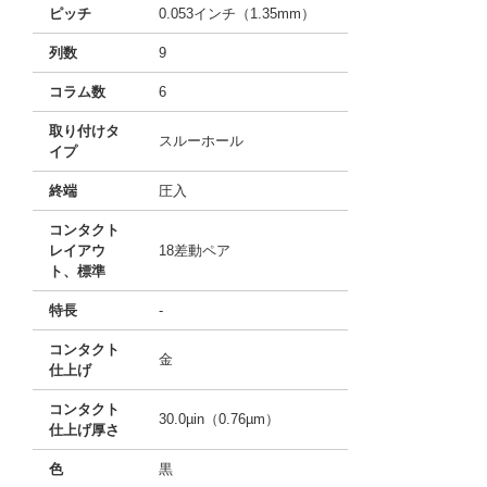
ピッチ
0.053インチ（1.35mm）
列数
9
コラム数
6
取り付けタ
スルーホール
イプ
終端
圧入
コンタクト
レイアウ
18差動ペア
ト、標準
特長
-
コンタクト
金
仕上げ
コンタクト
30.0µin（0.76µm）
仕上げ厚さ
色
黒