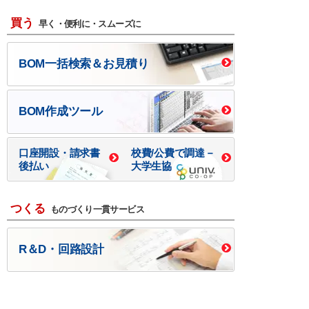
買う
早く・便利に・スムーズに
BOM一括検索＆お見積り
BOM作成ツール
口座開設・請求書
校費/公費で調達－
後払い
大学生協
つくる
ものづくり一貫サービス
R＆D・回路設計
基板設計・製造・実装