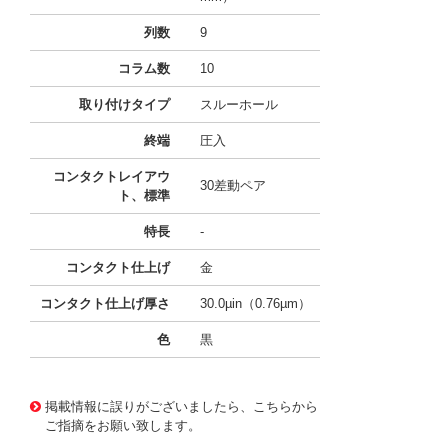
列数
9
コラム数
10
取り付けタイプ
スルーホール
終端
圧入
コンタクトレイアウ
30差動ペア
ト、標準
特長
-
コンタクト仕上げ
金
コンタクト仕上げ厚さ
30.0µin（0.76µm）
色
黒
10125309
!041! 0761656107
掲載情報に誤りがございましたら、こちらから
ご指摘をお願い致します。