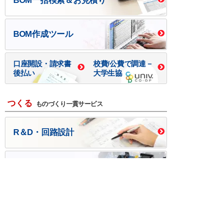
BOM一括検索＆お見積り
BOM作成ツール
口座開設・請求書
校費/公費で調達－
後払い
大学生協
つくる
ものづくり一貫サービス
R＆D・回路設計
基板設計・製造・実装
ケース・ハーネス加工