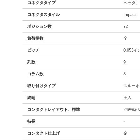
コネクタタイプ
ヘッダ、
コネクタスタイル
Impac
ポジション数
72
負荷極数
全
ピッチ
0.053
列数
9
コラム数
8
取り付けタイプ
スルーホ
終端
圧入
コンタクトレイアウト、標準
24差動
特長
-
コンタクト仕上げ
金