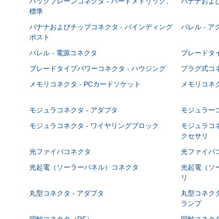
バックプレーンコネクタ - ハードメトリック、
バナナおよび
標準
バナナおよびチップコネクタ - バインディング
バレル - 
ポスト
バレル - 電源コネクタ
ブレードタ
ブレードタイプパワーコネクタ - ハウジング
プラグ式コ
メモリコネクタ - PCカードソケット
メモリコネク
モジュラコネクタ - アダプタ
モジュラーコ
モジュラコネクタ - ワイヤリングブロック
モジュラコネ
クセサリ
光ファイバコネクタ
光ファイバコ
光起電（ソーラーパネル）コネクタ
光起電（ソー
リ
丸型コネクタ - アダプタ
丸型コネクタ
ランプ
同軸コネクタ（RF）
同軸コネクタ