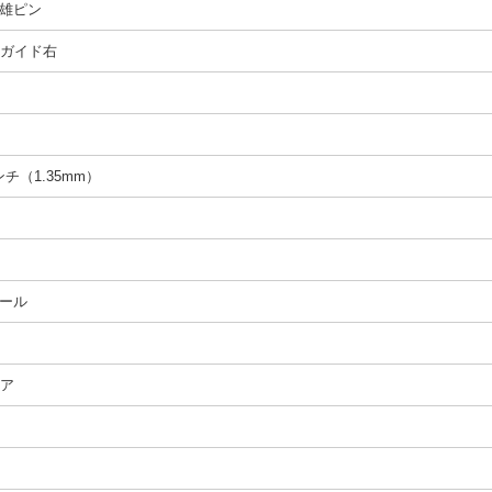
雄ピン
t、ガイド右
インチ（1.35mm）
ール
ペア