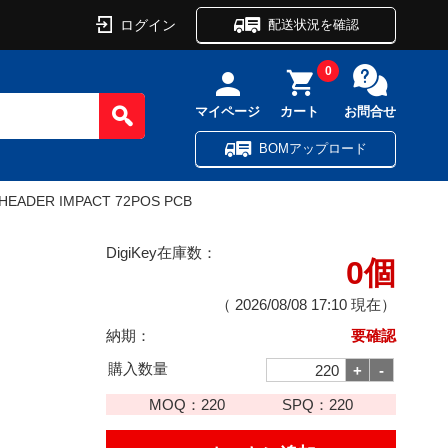
ログイン
配送状況を確認
0
マイページ
カート
お問合せ
BOMアップロード
HEADER IMPACT 72POS PCB
DigiKey在庫数：
0個
（
2026/08/08 17:10
現在）
納期：
要確認
購入数量
MOQ：
220
SPQ：
220