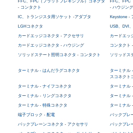
FFC、FPC（フラットフレキシブル）コネクタ
FFC、FP
- コンタクト
- ハウジン
IC、トランジスタ用ソケット -アダプタ
Keystone
LGHコネクタ
USB、DVI
カードエッジコネクタ - アクセサリ
カードエッジ
カードエッジコネクタ - ハウジング
コンタクト 
ソリッドステート照明コネクタ - コンタクト
ソリッドステ
ターミナル - はんだラグコネクタ
ターミナル 
スコネクト
ターミナル - ナイフコネクタ
ターミナル 
ターミナル - リングコネクタ
ターミナル 
ターミナル - 特殊コネクタ
ターミナル 
端子ブロック - 配電
バックプレーン
バックプレーンコネクタ - アクセサリ
バックプレー