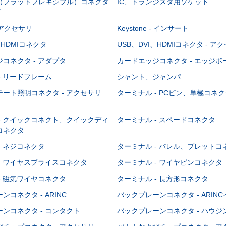
C（フラットフレキシブル）コネクタ
IC、トランジスタ用ソケット
グ
 - アクセサリ
Keystone - インサート
、HDMIコネクタ
USB、DVI、HDMIコネクタ - ア
コネクタ - アダプタ
カードエッジコネクタ - エッジ
- リードフレーム
シャント、ジャンパ
ート照明コネクタ - アクセサリ
ターミナル - PCピン、単極コネク
- クイックコネクト、クイックディ
ターミナル - スペードコネクタ
コネクタ
- ネジコネクタ
ターミナル - バレル、ブレットコ
- ワイヤスプライスコネクタ
ターミナル - ワイヤピンコネクタ
- 磁気ワイヤコネクタ
ターミナル - 長方形コネクタ
コネクタ - ARINC
バックプレーンコネクタ - ARIN
ンコネクタ - コンタクト
バックプレーンコネクタ - ハウジ