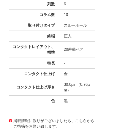
列数
6
コラム数
10
取り付けタイプ
スルーホール
終端
圧入
コンタクトレイアウト、
20差動ペア
標準
特長
-
コンタクト仕上げ
金
30.0µin（0.76µ
コンタクト仕上げ厚さ
m）
色
黒
10125529
!041! 0764551128
掲載情報に誤りがございましたら、こちらから
ご指摘をお願い致します。