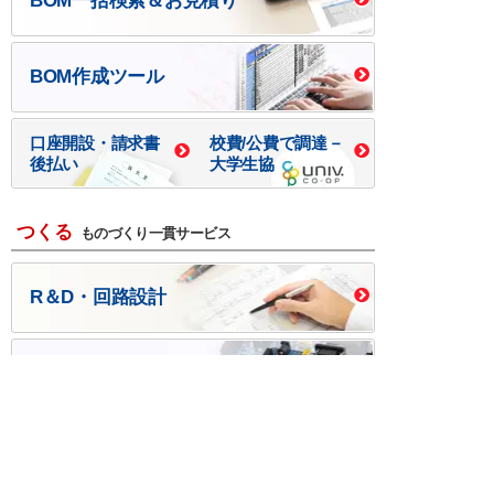
BOM一括検索＆お見積り
BOM作成ツール
口座開設・請求書
校費/公費で調達－
後払い
大学生協
つくる
ものづくり一貫サービス
R＆D・回路設計
基板設計・製造・実装
ケース・ハーネス加工