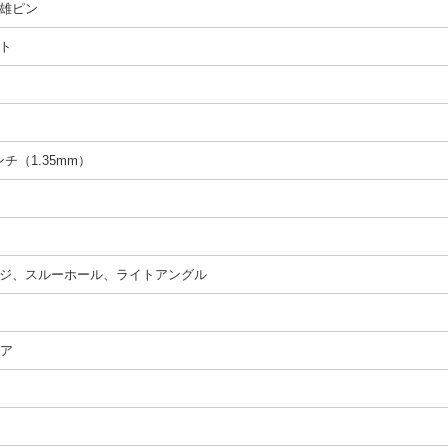
雄ピン
ト
インチ（1.35mm）
ジ、スルーホール、ライトアングル
ペア