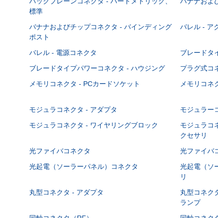
バックプレーンコネクタ - ハードメトリック、
バナナおよび
標準
バナナおよびチップコネクタ - バインディング
バレル - 
ポスト
バレル - 電源コネクタ
ブレードタ
ブレードタイプパワーコネクタ - ハウジング
プラグ式コ
メモリコネクタ - PCカードソケット
メモリコネク
モジュラコネクタ - アダプタ
モジュラーコ
モジュラコネクタ - ワイヤリングブロック
モジュラコネ
クセサリ
光ファイバコネクタ
光ファイバコ
光起電（ソーラーパネル）コネクタ
光起電（ソー
リ
丸型コネクタ - アダプタ
丸型コネクタ
ランプ
同軸コネクタ（RF）
同軸コネクタ