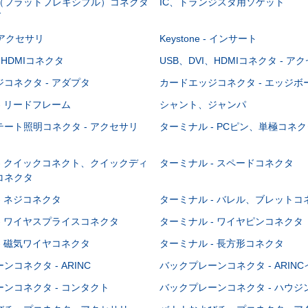
C（フラットフレキシブル）コネクタ
IC、トランジスタ用ソケット
グ
 - アクセサリ
Keystone - インサート
、HDMIコネクタ
USB、DVI、HDMIコネクタ - ア
コネクタ - アダプタ
カードエッジコネクタ - エッジ
- リードフレーム
シャント、ジャンパ
ート照明コネクタ - アクセサリ
ターミナル - PCピン、単極コネク
- クイックコネクト、クイックディ
ターミナル - スペードコネクタ
コネクタ
- ネジコネクタ
ターミナル - バレル、ブレットコ
- ワイヤスプライスコネクタ
ターミナル - ワイヤピンコネクタ
- 磁気ワイヤコネクタ
ターミナル - 長方形コネクタ
コネクタ - ARINC
バックプレーンコネクタ - ARIN
ンコネクタ - コンタクト
バックプレーンコネクタ - ハウジ