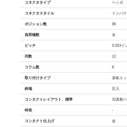
コネクタタイプ
ヘッダ、
コネクタスタイル
インパク
ポジション数
96
負荷極数
全
ピッチ
0.053
列数
12
コラム数
8
取り付けタイプ
基板エッ
終端
圧入
コンタクトレイアウト、標準
32差動
特長
-
コンタクト仕上げ
金