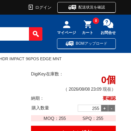
ログイン
配送状況を確認
0
マイページ
カート
お問合せ
BOMアップロード
HDR IMPACT 96POS EDGE MNT
DigiKey在庫数：
0個
（
2026/08/08 23:09
現在）
納期：
要確認
購入数量
MOQ：
255
SPQ：
255