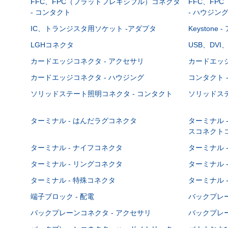
FFC、FPC（フラットフレキシブル）コネクタ
FFC、FP
- コンタクト
- ハウジン
IC、トランジスタ用ソケット -アダプタ
Keystone
LGHコネクタ
USB、DVI
カードエッジコネクタ - アクセサリ
カードエッジ
カードエッジコネクタ - ハウジング
コンタクト 
ソリッドステート照明コネクタ - コンタクト
ソリッドステ
ターミナル - はんだラグコネクタ
ターミナル 
スコネクト
ターミナル - ナイフコネクタ
ターミナル 
ターミナル - リングコネクタ
ターミナル 
ターミナル - 特殊コネクタ
ターミナル 
端子ブロック - 配電
バックプレーン
バックプレーンコネクタ - アクセサリ
バックプレー