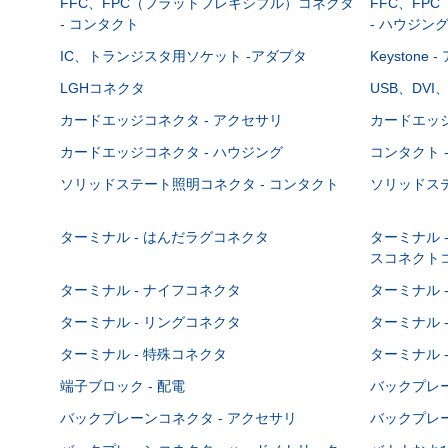
FFC、FPC（フラットフレキシブル）コネクタ
FFC、FP
- コンタクト
- ハウジン
IC、トランジスタ用ソケット -アダプタ
Keystone
LGHコネクタ
USB、DVI
カードエッジコネクタ - アクセサリ
カードエッジ
カードエッジコネクタ - ハウジング
コンタクト 
ソリッドステート照明コネクタ - コンタクト
ソリッドステ
ターミナル - はんだラグコネクタ
ターミナル 
スコネクト
ターミナル - ナイフコネクタ
ターミナル 
ターミナル - リングコネクタ
ターミナル 
ターミナル - 特殊コネクタ
ターミナル 
端子ブロック - 配電
バックプレーン
バックプレーンコネクタ - アクセサリ
バックプレー