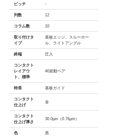
ピッチ
-
列数
12
コラム数
10
取り付けタ
基板エッジ、スルーホー
イプ
ル、ライトアングル
終端
圧入
コンタクト
レイアウ
40差動ペア
ト、標準
特長
基板ガイド
コンタクト
金
仕上げ
コンタクト
30.0µin（0.76µm）
仕上げ厚さ
色
黒