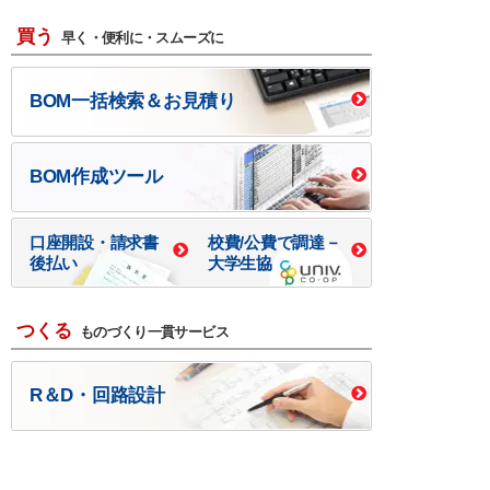
買う
早く・便利に・スムーズに
BOM一括検索＆お見積り
BOM作成ツール
口座開設・請求書
校費/公費で調達－
後払い
大学生協
つくる
ものづくり一貫サービス
R＆D・回路設計
基板設計・製造・実装