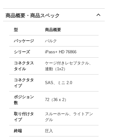
商品概要・商品スペック
型
商品概要
パッケージ
バルク
シリーズ
iPass+ HD 76866
コネクタス
ケージ付きレセプタクル、
タイル
連動（1x2）
コネクタタ
SAS、ミニ 2.0
イプ
ポジション
72（36 x 2）
数
取り付けタ
スルーホール、ライトアン
イプ
グル
終端
圧入