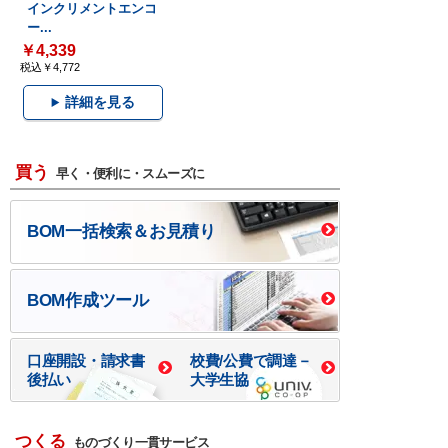
インクリメントエンコ
ー...
￥4,339
税込￥4,772
詳細を見る
買う
早く・便利に・スムーズに
BOM一括検索＆お見積り
BOM作成ツール
口座開設・請求書
校費/公費で調達－
後払い
大学生協
つくる
ものづくり一貫サービス