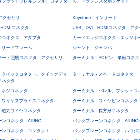
C（フラットフレキシブル）コネクタ
IC、トランジスタ用ソケット
グ
 - アクセサリ
Keystone - インサート
、HDMIコネクタ
USB、DVI、HDMIコネクタ - ア
コネクタ - アダプタ
カードエッジコネクタ - エッジ
- リードフレーム
シャント、ジャンパ
ート照明コネクタ - アクセサリ
ターミナル - PCピン、単極コネク
- クイックコネクト、クイックディ
ターミナル - スペードコネクタ
コネクタ
- ネジコネクタ
ターミナル - バレル、ブレットコ
- ワイヤスプライスコネクタ
ターミナル - ワイヤピンコネクタ
- 磁気ワイヤコネクタ
ターミナル - 長方形コネクタ
コネクタ - ARINC
バックプレーンコネクタ - ARIN
ンコネクタ - コンタクト
バックプレーンコネクタ - ハウジ