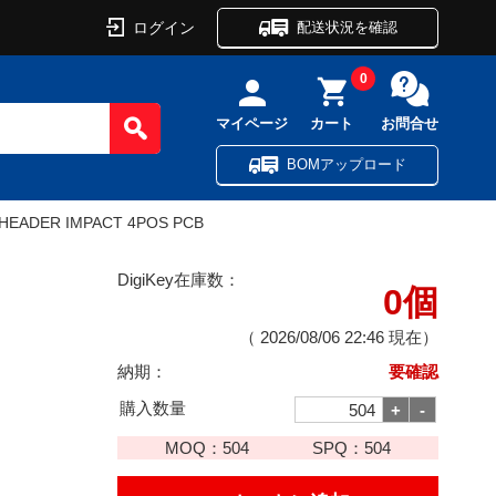
ログイン
配送状況を確認
0
マイページ
カート
お問合せ
BOMアップロード
HEADER IMPACT 4POS PCB
DigiKey在庫数：
0個
（
2026/08/06 22:46
現在）
納期：
要確認
購入数量
MOQ：
504
SPQ：
504