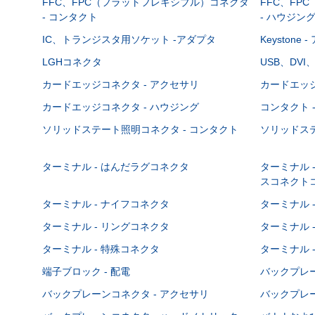
FFC、FPC（フラットフレキシブル）コネクタ
FFC、FP
- コンタクト
- ハウジン
IC、トランジスタ用ソケット -アダプタ
Keystone
LGHコネクタ
USB、DVI
カードエッジコネクタ - アクセサリ
カードエッジ
カードエッジコネクタ - ハウジング
コンタクト 
ソリッドステート照明コネクタ - コンタクト
ソリッドステ
ターミナル - はんだラグコネクタ
ターミナル 
スコネクト
ターミナル - ナイフコネクタ
ターミナル 
ターミナル - リングコネクタ
ターミナル 
ターミナル - 特殊コネクタ
ターミナル 
端子ブロック - 配電
バックプレーン
バックプレーンコネクタ - アクセサリ
バックプレー