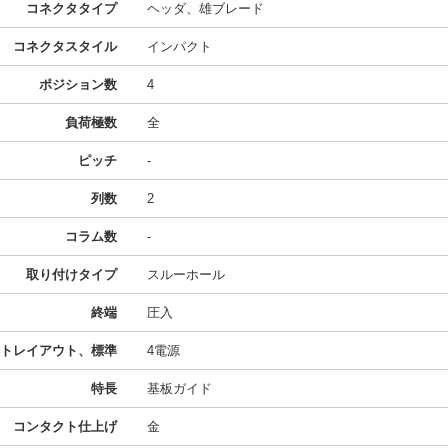
コネクタタイプ
ヘッダ、雄ブレード
コネクタスタイル
インパクト
ポジション数
4
負荷極数
全
ピッチ
-
列数
2
コラム数
-
取り付けタイプ
スルーホール
終端
圧入
トレイアウト、標準
4電源
特長
基板ガイド
コンタクト仕上げ
金