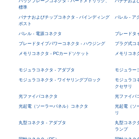
バックプレーンコネクタ - ハードメトリック、
バナナおよび
標準
バナナおよびチップコネクタ - バインディング
バレル - 
ポスト
バレル - 電源コネクタ
ブレードタ
ブレードタイプパワーコネクタ - ハウジング
プラグ式コ
メモリコネクタ - PCカードソケット
メモリコネク
モジュラコネクタ - アダプタ
モジュラーコ
モジュラコネクタ - ワイヤリングブロック
モジュラコネ
クセサリ
光ファイバコネクタ
光ファイバコ
光起電（ソーラーパネル）コネクタ
光起電（ソー
リ
丸型コネクタ - アダプタ
丸型コネクタ
ランプ
同軸コネクタ（RF）
同軸コネクタ