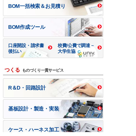
BOM一括検索＆お見積り
BOM作成ツール
口座開設・請求書
校費/公費で調達－
後払い
大学生協
つくる
ものづくり一貫サービス
R＆D・回路設計
基板設計・製造・実装
ケース・ハーネス加工