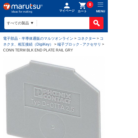
0
マイページ
MENU
カート
電子部品・半導体通販のマルツオンライン
>
コネクター
>
コ
ネクタ、相互接続（DigiKey）
>
端子ブロック - アクセサリ
>
CONN TERM BLK END PLATE RAIL GRY