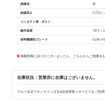
絶縁色
黒
絶縁高さ
0.175
コンタクト長 - ポスト
-
動作温度
-55°C～1
材料難燃性グレード
UL94 V-0
10126471
!041! 0791091004
掲載情報に誤りがございましたら、こちらからご指摘を
在庫状況：営業所に在庫はございません。
マルツ全店でオンライン注文&店頭受取りサービスをご利用