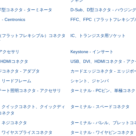
-字型コネクタ - ターミネータ
D-Sub、D型コネクタ - ハウジン
Centronics
FFC、FPC（フラットフレキシ
C（フラットフレキシブル）コネクタ
IC、トランジスタ用ソケット
グ
 - アクセサリ
Keystone - インサート
、HDMIコネクタ
USB、DVI、HDMIコネクタ - ア
コネクタ - アダプタ
カードエッジコネクタ - エッジ
- リードフレーム
シャント、ジャンパ
ート照明コネクタ - アクセサリ
ターミナル - PCピン、単極コネク
- クイックコネクト、クイックディ
ターミナル - スペードコネクタ
コネクタ
- ネジコネクタ
ターミナル - バレル、ブレットコ
- ワイヤスプライスコネクタ
ターミナル - ワイヤピンコネクタ