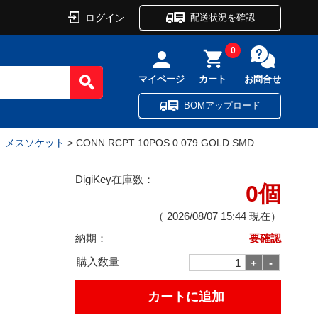
ログイン
配送状況を確認
0
マイページ
カート
お問合せ
BOMアップロード
ル、メスソケット
> CONN RCPT 10POS 0.079 GOLD SMD
DigiKey在庫数：
0個
（
2026/08/07 15:44
現在）
納期：
要確認
購入数量