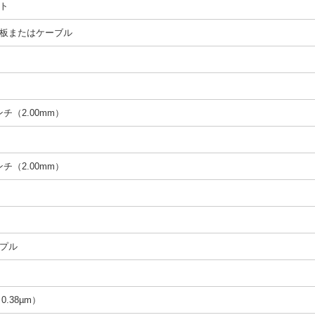
ト
板またはケーブル
インチ（2.00mm）
インチ（2.00mm）
プル
（0.38µm）