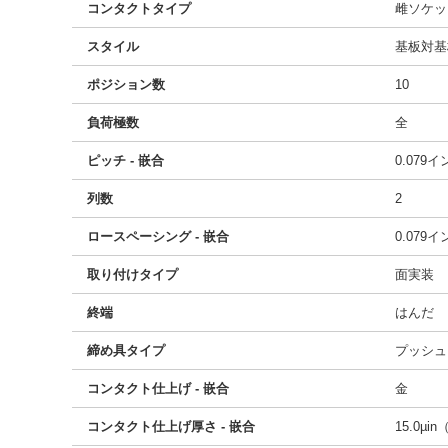
コンタクトタイプ
雌ソケッ
スタイル
基板対基
ポジション数
10
負荷極数
全
ピッチ - 嵌合
0.079
列数
2
ロースペーシング - 嵌合
0.079
取り付けタイプ
面実装
終端
はんだ
締め具タイプ
プッシュ
コンタクト仕上げ - 嵌合
金
コンタクト仕上げ厚さ - 嵌合
15.0µin