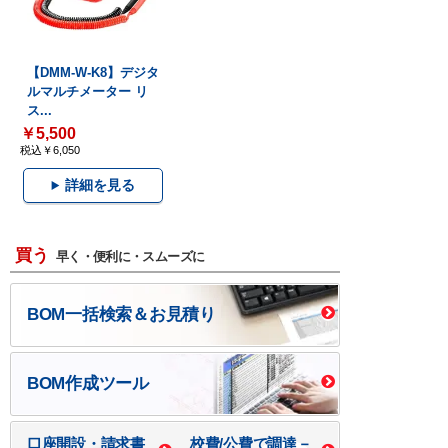
【DMM-W-K8】デジタ
ルマルチメーター リ
ス...
￥5,500
税込￥6,050
詳細を見る
買う
早く・便利に・スムーズに
BOM一括検索＆お見積り
BOM作成ツール
口座開設・請求書
校費/公費で調達－