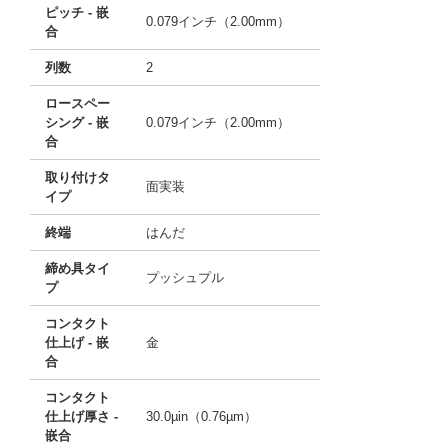
ピッチ - 嵌
0.079インチ（2.00mm）
合
列数
2
ロースペー
シング - 嵌
0.079インチ（2.00mm）
合
取り付けタ
面実装
イプ
終端
はんだ
締め具タイ
プッシュプル
プ
コンタクト
仕上げ - 嵌
金
合
コンタクト
仕上げ厚さ -
30.0µin（0.76µm）
嵌合