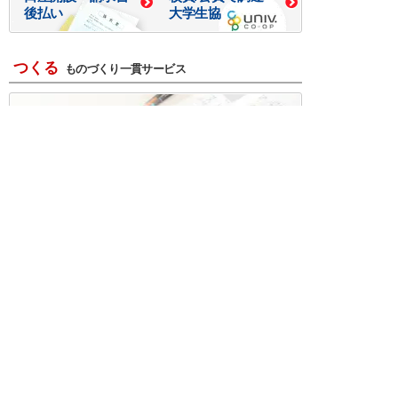
後払い
大学生協
つくる
ものづくり一貫サービス
R＆D・回路設計
基板設計・製造・実装
ケース・ハーネス加工
※掲載されている価格には消費税、各種手数料が含まれ
ておりません。別途消費税およびお支払方法に応じた
手数料が必要になります。
※このホームページに掲載されている、記事・写真の一
部または全部をそのまま、または改変して利用・転