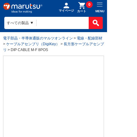
0
マイページ
MENU
カート
電子部品・半導体通販のマルツオンライン
>
電線・配線部材
>
ケーブルアセンブリ（DigiKey）
>
長方形ケーブルアセンブ
リ
> DIP CABLE M-F 8POS