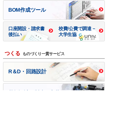
BOM作成ツール
口座開設・請求書
校費/公費で調達－
後払い
大学生協
つくる
ものづくり一貫サービス
R＆D・回路設計
基板設計・製造・実装
ケース・ハーネス加工
※掲載されている価格には消費税、各種手数料が含まれ