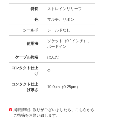
特長
ストレインリリーフ
色
マルチ、リボン
シールド
シールドなし
ソケット（0.1インチ）、
使用法
ボードイン
ケーブル終端
はんだ
コンタクト仕上
金
げ
コンタクト仕上
10.0µin（0.25µm）
げ厚さ
10126975
!041! 08-036-214
掲載情報に誤りがございましたら、こちらから
ご指摘をお願い致します。