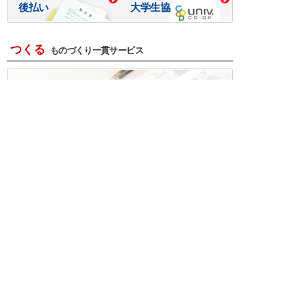
後払い
大学生協
つくる
ものづくり一貫サービス
R＆D・回路設計
基板設計・製造・実装
ケース・ハーネス加工
※掲載されている価格には消費税、各種手数料が含まれ
ておりません。別途消費税およびお支払方法に応じた
手数料が必要になります。
※このホームページに掲載されている、記事・写真の一
部または全部をそのまま、または改変して利用・転
載・転用することを禁じます。