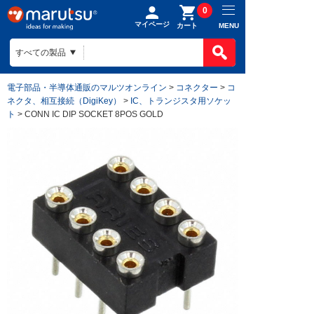
0
マイページ
MENU
カート
電子部品・半導体通販のマルツオンライン
>
コネクター
>
コ
ネクタ、相互接続（DigiKey）
>
IC、トランジスタ用ソケッ
ト
> CONN IC DIP SOCKET 8POS GOLD