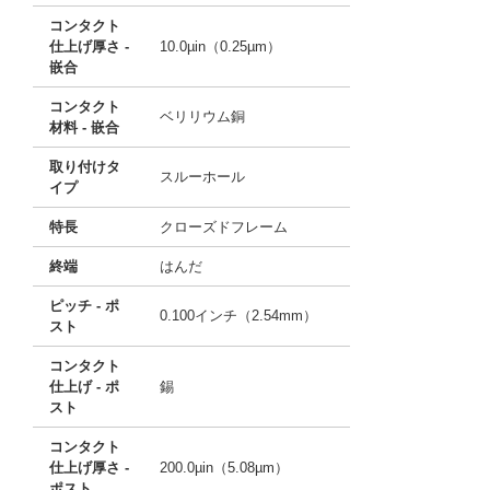
コンタクト
仕上げ厚さ -
10.0µin（0.25µm）
嵌合
コンタクト
ベリリウム銅
材料 - 嵌合
取り付けタ
スルーホール
イプ
特長
クローズドフレーム
終端
はんだ
ピッチ - ポ
0.100インチ（2.54mm）
スト
コンタクト
仕上げ - ポ
錫
スト
コンタクト
仕上げ厚さ -
200.0µin（5.08µm）
ポスト