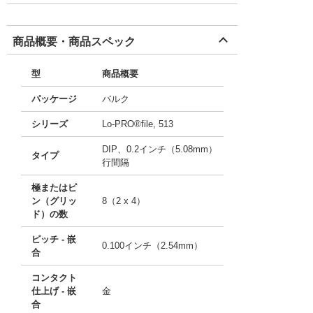
商品概要・商品スペック
型
商品概要
パッケージ
バルク
シリーズ
Lo-PRO®file, 513
DIP、0.2インチ（5.08mm）
タイプ
行間隔
極またはピ
ン（グリッ
8（2 x 4）
ド）の数
ピッチ - 嵌
0.100インチ（2.54mm）
合
コンタクト
仕上げ - 嵌
金
合