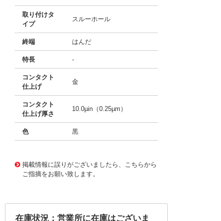
取り付けタ
スルーホール
イプ
終端
はんだ
特長
-
コンタクト
金
仕上げ
コンタクト
10.0µin（0.25µm）
仕上げ厚さ
色
黒
10127219
!041! 08-6625-71
掲載情報に誤りがございましたら、こちらから
ご指摘をお願い致します。
在庫状況：営業所に在庫はございま