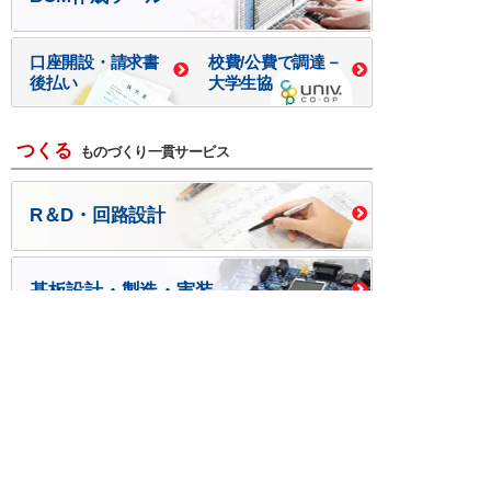
口座開設・請求書
校費/公費で調達－
後払い
大学生協
つくる
ものづくり一貫サービス
R＆D・回路設計
基板設計・製造・実装
ケース・ハーネス加工
※掲載されている価格には消費税、各種手数料が含まれ
ておりません。別途消費税およびお支払方法に応じた
手数料が必要になります。