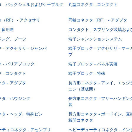
 - バックシェルおよびケーブルク
丸型コネクタ - コンタクト
（RF） - アクセサリ
同軸コネクタ（RF） - アダプタ
- 多用途
コンタクト、スプリング装填およ
ウジング、ブーツ
端子ジャンクションシステム
 - アクセサリ - ジャンパ
端子ブロック - アクセサリ - マ
プ
 - バリアブロック
端子ブロック - パネル実装
 - コンタクト
端子ブロック - 特殊
タ - アダプタ
長方形コネクタ - アレイ、エッ
ニン（基板間）
タ - ハウジング
長方形コネクタ - フリーハンギ
装
タ - ヘッダ、特殊ピン
長方形コネクタ - ボードイン、
板間コネクタ
ティコネクタ - アセンブリ
ヘビーデューティコネクタ - イ