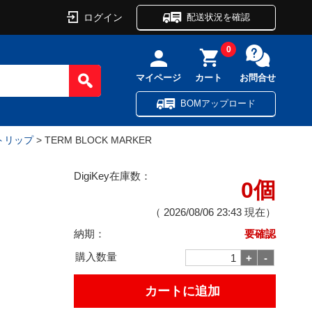
ログイン
配送状況を確認
0
マイページ
カート
お問合せ
BOMアップロード
ストリップ
> TERM BLOCK MARKER
DigiKey在庫数：
0個
（
2026/08/06 23:43
現在）
納期：
要確認
購入数量