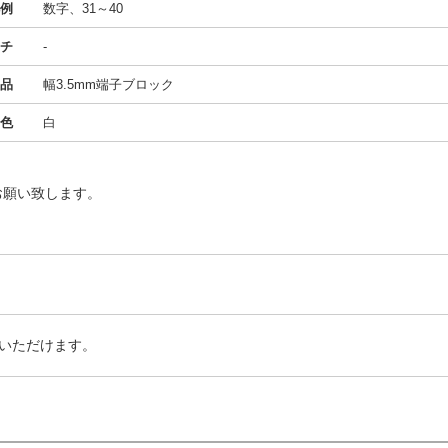
例
数字、31～40
チ
-
製品
幅3.5mm端子ブロック
色
白
お願い致します。
いただけます。