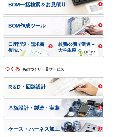
BOM一括検索＆お見積り
BOM作成ツール
口座開設・請求書
校費/公費で調達－
後払い
大学生協
つくる
ものづくり一貫サービス
R＆D・回路設計
基板設計・製造・実装
ケース・ハーネス加工