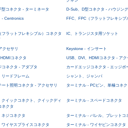
-字型コネクタ - ターミネータ
D-Sub、D型コネクタ - ハウジン
Centronics
FFC、FPC（フラットフレキシ
C（フラットフレキシブル）コネクタ
IC、トランジスタ用ソケット
グ
 - アクセサリ
Keystone - インサート
、HDMIコネクタ
USB、DVI、HDMIコネクタ - ア
コネクタ - アダプタ
カードエッジコネクタ - エッジ
- リードフレーム
シャント、ジャンパ
ート照明コネクタ - アクセサリ
ターミナル - PCピン、単極コネク
- クイックコネクト、クイックディ
ターミナル - スペードコネクタ
コネクタ
- ネジコネクタ
ターミナル - バレル、ブレットコ
- ワイヤスプライスコネクタ
ターミナル - ワイヤピンコネクタ