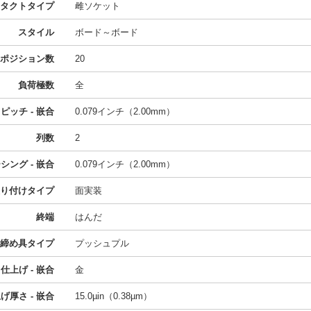
タクトタイプ
雌ソケット
スタイル
ボード～ボード
ポジション数
20
負荷極数
全
ピッチ - 嵌合
0.079インチ（2.00mm）
列数
2
シング - 嵌合
0.079インチ（2.00mm）
り付けタイプ
面実装
終端
はんだ
締め具タイプ
プッシュプル
仕上げ - 嵌合
金
厚さ - 嵌合
15.0µin（0.38µm）