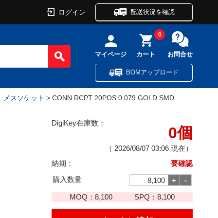
ログイン
配送状況を確認
0
マイページ
カート
お問合せ
BOMアップロード
ル、メスソケット
> CONN RCPT 20POS 0.079 GOLD SMD
DigiKey在庫数：
0個
（
2026/08/07 03:06
現在）
納期：
要確認
購入数量
MOQ：
8,100
SPQ：
8,100