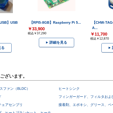
-USB】USB
【RPI5-8GB】Raspberry Pi 5...
【CHW-TAG4
A...
￥33,900
税込￥37,290
￥11,700
税込￥12,870
詳細を見る
見る
もございます。
スファン（BLDC）
ヒートシンク
ド
フィンガーガード、フィルタおよ
チェアセンブリ
接着剤、エポキシ、グリース、ペ
プ、ヒートブランケット、ヒータ