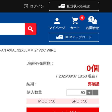
ログイン
配送状況を確認
0
マイページ
カート
お問合せ
BOMアップロード
FAN AXIAL 92X38MM 24VDC WIRE
DigiKey在庫数：
0個
（
2026/08/07 18:53
現在）
納期：
要確認
購入数量
MOQ：
90
SPQ：
90