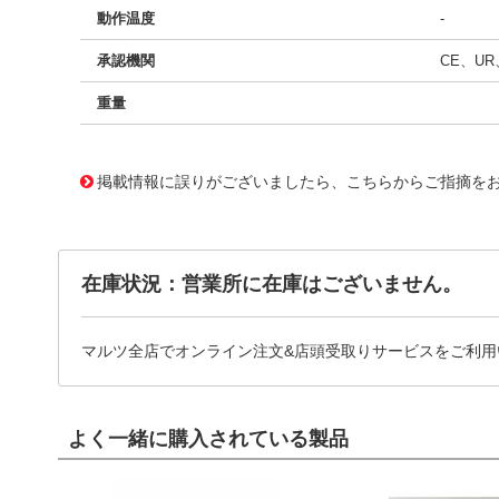
動作温度
-
承認機関
CE、UR
重量
10149111
!041! 09238RA-24N-EA-00
掲載情報に誤りがございましたら、こちらからご指摘を
在庫状況：営業所に在庫はございません。
マルツ全店でオンライン注文&店頭受取りサービスをご利用
よく一緒に購入されている製品