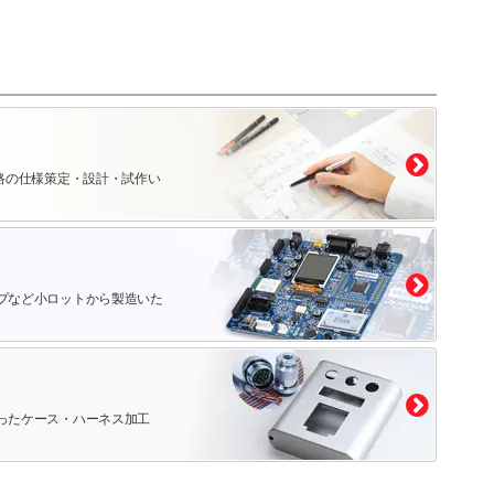
路の仕様策定・設計・試作い
プなど小ロットから製造いた
ったケース・ハーネス加工