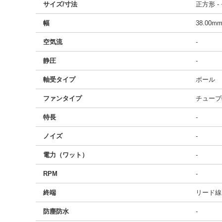
サイズ/寸法
正方形 -
幅
38.00m
空気流
-
静圧
-
軸受タイプ
ボール
ファンタイプ
チューブ
特長
-
ノイズ
-
電力（ワット）
-
RPM
-
終端
リード線
防塵防水
-