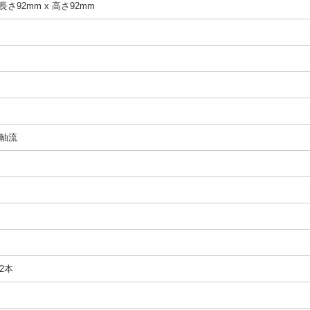
 長さ92mm x 高さ92mm
m
軸流
2本