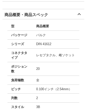
商品概要・商品スペック
型
商品概要
パッケージ
バルク
シリーズ
DIN 41612
コネクタタ
レセプタクル、雌ソケット
イプ
ポジション
20
数
負荷極数
全
ピッチ
0.100インチ（2.54mm）
列数
2
スタイル
3B