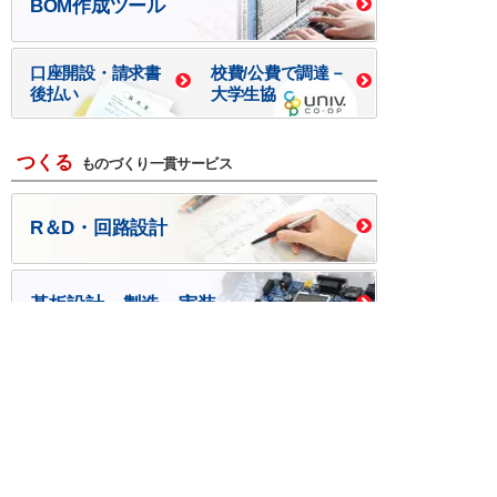
BOM作成ツール
口座開設・請求書
校費/公費で調達－
後払い
大学生協
つくる
ものづくり一貫サービス
R＆D・回路設計
基板設計・製造・実装
ケース・ハーネス加工
※掲載されている価格には消費税、各種手数料が含まれ
ておりません。別途消費税およびお支払方法に応じた