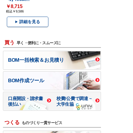
￥8,715
税込￥9,586
詳細を見る
買う
早く・便利に・スムーズに
BOM一括検索＆お見積り
BOM作成ツール
口座開設・請求書
校費/公費で調達－
後払い
大学生協
つくる
ものづくり一貫サービス