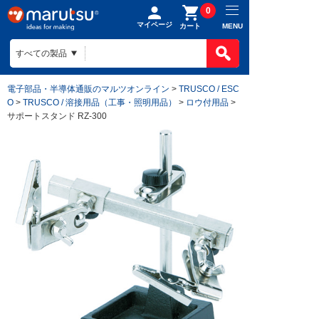
0
マイページ
MENU
カート
電子部品・半導体通販のマルツオンライン
>
TRUSCO / ESC
O
>
TRUSCO / 溶接用品（工事・照明用品）
>
ロウ付用品
>
サポートスタンド RZ-300