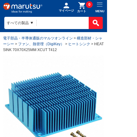
0
マイページ
MENU
カート
電子部品・半導体通販のマルツオンライン
>
構造部材・シャ
ーシー
>
ファン、熱管理（DigiKey）
>
ヒートシンク
> HEAT
SINK 70X70X25MM XCUT T412