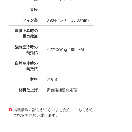
直径
-
フィン高
0.984インチ（25.00mm）
温度上昇時の
-
電力散逸
強制空冷時の
2.22°C/W @ 100 LFM
熱抵抗
自然空冷時の
-
熱抵抗
材料
アルミ
材料仕上げ
青色陽極酸化処理
11635565
!041! ATS-21E-136-C3-R0
掲載情報に誤りがございましたら、こちらから
ご指摘をお願い致します。