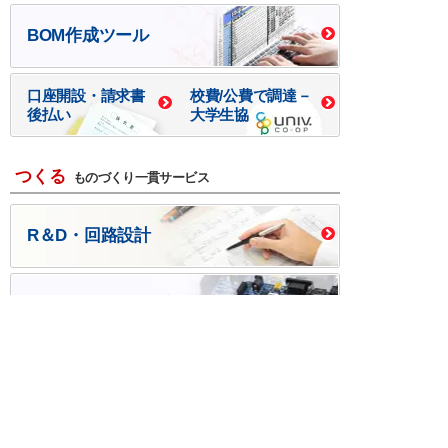
BOM作成ツール
口座開設・請求書
校費/公費で調達－
後払い
大学生協
つくる
ものづくり一貫サービス
R＆D・回路設計
基板設計・製造・実装
ケース・ハーネス加工
※掲載されている価格には消費税、各種手数料が含まれ