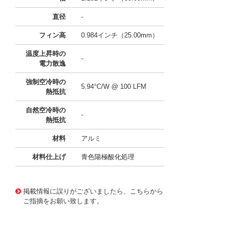
直径
-
フィン高
0.984インチ（25.00mm）
温度上昇時の
-
電力散逸
強制空冷時の
5.94°C/W @ 100 LFM
熱抵抗
自然空冷時の
-
熱抵抗
材料
アルミ
材料仕上げ
青色陽極酸化処理
11635685
!041! ATS-21E-172-C3-R0
掲載情報に誤りがございましたら、こちらから
ご指摘をお願い致します。