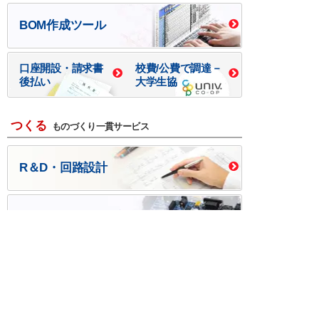
BOM作成ツール
口座開設・請求書
校費/公費で調達－
後払い
大学生協
つくる
ものづくり一貫サービス
R＆D・回路設計
基板設計・製造・実装
ケース・ハーネス加工
※掲載されている価格には消費税、各種手数料が含まれ