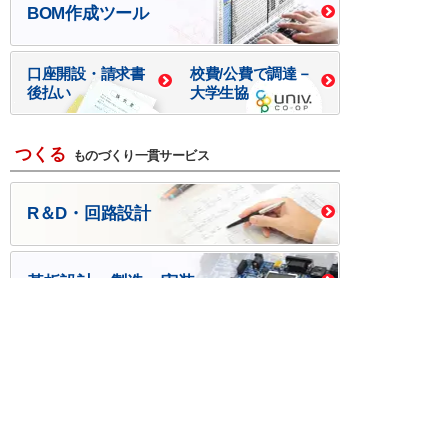
BOM作成ツール
口座開設・請求書
校費/公費で調達－
後払い
大学生協
つくる
ものづくり一貫サービス
R＆D・回路設計
基板設計・製造・実装
ケース・ハーネス加工
※掲載されている価格には消費税、各種手数料が含まれ
ておりません。別途消費税およびお支払方法に応じた