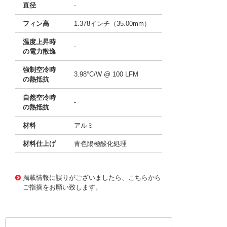
直径
-
フィン高
1.378インチ（35.00mm）
温度上昇時
-
の電力散逸
強制空冷時
3.98°C/W @ 100 LFM
の熱抵抗
自然空冷時
-
の熱抵抗
材料
アルミ
材料仕上げ
青色陽極酸化処理
11635689
!041! ATS-21E-174-C1-R0
掲載情報に誤りがございましたら、こちらから
ご指摘をお願い致します。