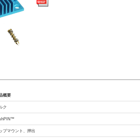
品概要
ルク
shPIN™
ップマウント、押出