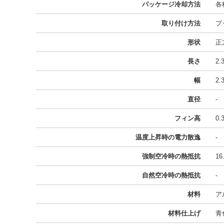
パッケージ冷却方法
各
取り付け方法
プ
形状
正
長さ
2
幅
2
直径
-
フィン高
0
温度上昇時の電力散逸
-
強制空冷時の熱抵抗
16
自然空冷時の熱抵抗
-
材料
ア
材料仕上げ
青