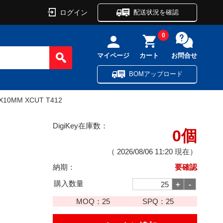
ログイン
配送状況を確認
0
マイページ
カート
お問合せ
BOMアップロード
0X10MM XCUT T412
DigiKey在庫数：
0個
（
2026/08/06 11:20
現在）
納期：
要確認
購入数量
MOQ：
25
SPQ：
25