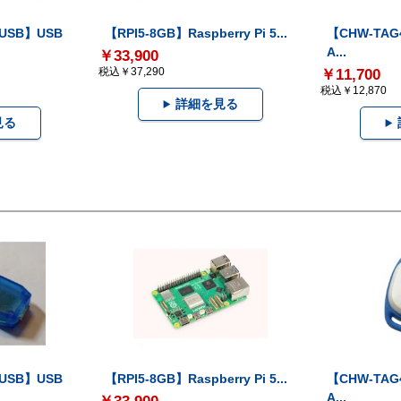
-USB】USB
【RPI5-8GB】Raspberry Pi 5...
【CHW-TAG4
A...
￥33,900
税込￥37,290
￥11,700
税込￥12,870
詳細を見る
見る
-USB】USB
【RPI5-8GB】Raspberry Pi 5...
【CHW-TAG4
A...