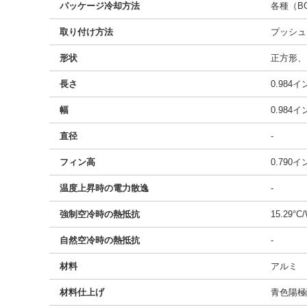
パッケージ冷却方法
各種（BG
取り付け方法
プッシュ
形状
正方形、
長さ
0.984
幅
0.984
直径
-
フィン高
0.790
温度上昇時の電力散逸
-
強制空冷時の熱抵抗
15.29°C
自然空冷時の熱抵抗
-
材料
アルミ
材料仕上げ
青色陽極