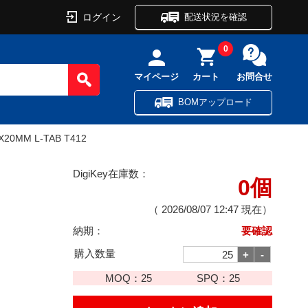
ログイン
配送状況を確認
0
マイページ
カート
お問合せ
BOMアップロード
X20MM L-TAB T412
DigiKey在庫数：
0個
（
2026/08/07 12:47
現在）
納期：
要確認
購入数量
MOQ：
25
SPQ：
25