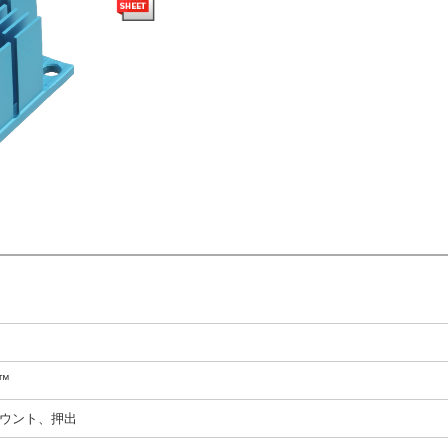
N™
ウント、押出