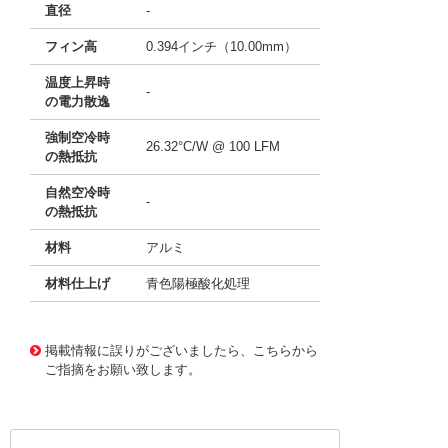
直径
-
フィン高
0.394インチ（10.00mm）
温度上昇時
-
の電力散逸
強制空冷時
26.32°C/W @ 100 LFM
の熱抵抗
自然空冷時
-
の熱抵抗
材料
アルミ
材料仕上げ
青色陽極酸化処理
11635893
!041! ATS-21E-49-C1-R0
掲載情報に誤りがございましたら、こちらから
ご指摘をお願い致します。