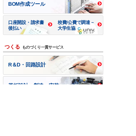
BOM作成ツール
口座開設・請求書
校費/公費で調達－
後払い
大学生協
つくる
ものづくり一貫サービス
R＆D・回路設計
基板設計・製造・実装
ケース・ハーネス加工
※掲載されている価格には消費税、各種手数料が含まれ
ておりません。別途消費税およびお支払方法に応じた