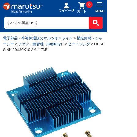
0
マイページ
MENU
カート
電子部品・半導体通販のマルツオンライン
>
構造部材・シャ
ーシー
>
ファン、熱管理（DigiKey）
>
ヒートシンク
> HEAT
SINK 30X30X10MM L-TAB