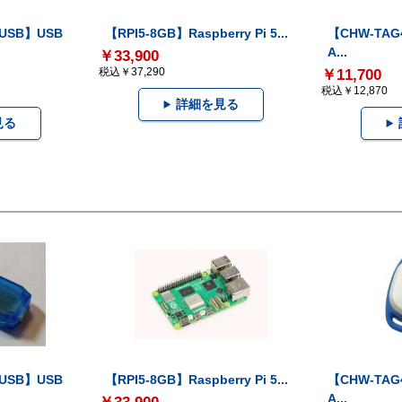
-USB】USB
【RPI5-8GB】Raspberry Pi 5...
【CHW-TAG4
A...
￥33,900
税込￥37,290
￥11,700
税込￥12,870
詳細を見る
見る
-USB】USB
【RPI5-8GB】Raspberry Pi 5...
【CHW-TAG4
A...