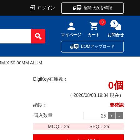
ログイン
配送状況を確認
0
マイページ
カート
お問合せ
BOMアップロード
MM X 50.00MM ALUM
DigiKey在庫数：
0個
（
2026/08/08 18:34
現在）
納期：
要確認
購入数量
MOQ：
25
SPQ：
25