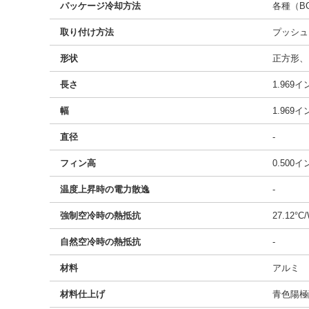
パッケージ冷却方法
各種（BG
取り付け方法
プッシュ
形状
正方形、
長さ
1.969
幅
1.969
直径
-
フィン高
0.500
温度上昇時の電力散逸
-
強制空冷時の熱抵抗
27.12°C
自然空冷時の熱抵抗
-
材料
アルミ
材料仕上げ
青色陽極