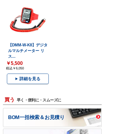
【DMM-W-K8】デジタ
ルマルチメーター リ
ス...
￥5,500
税込￥6,050
詳細を見る
買う
早く・便利に・スムーズに
BOM一括検索＆お見積り