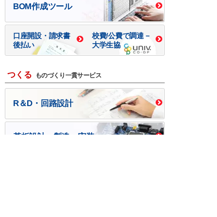
BOM作成ツール
口座開設・請求書
校費/公費で調達－
後払い
大学生協
つくる
ものづくり一貫サービス
R＆D・回路設計
基板設計・製造・実装
ケース・ハーネス加工
※掲載されている価格には消費税、各種手数料が含まれ
ておりません。別途消費税およびお支払方法に応じた