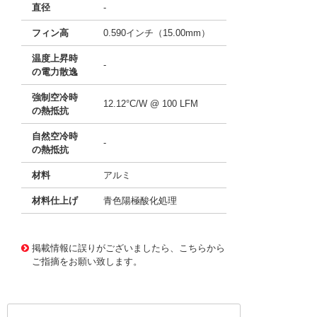
直径
-
フィン高
0.590インチ（15.00mm）
温度上昇時
-
の電力散逸
強制空冷時
12.12°C/W @ 100 LFM
の熱抵抗
自然空冷時
-
の熱抵抗
材料
アルミ
材料仕上げ
青色陽極酸化処理
11636292
!041! ATS-21F-166-C1-R0
掲載情報に誤りがございましたら、こちらから
ご指摘をお願い致します。