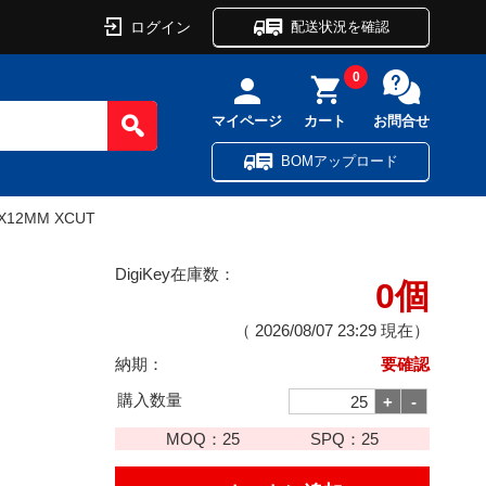
ログイン
配送状況を確認
0
マイページ
カート
お問合せ
BOMアップロード
0X12MM XCUT
DigiKey在庫数：
0個
（
2026/08/07 23:29
現在）
納期：
要確認
購入数量
MOQ：
25
SPQ：
25