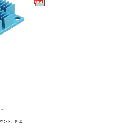
N™
ウント、押出