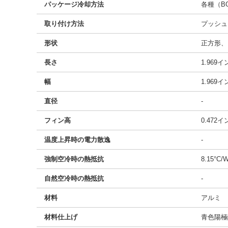
パッケージ冷却方法
各種（BG
取り付け方法
プッシュ
形状
正方形、
長さ
1.969
幅
1.969
直径
-
フィン高
0.472
温度上昇時の電力散逸
-
強制空冷時の熱抵抗
8.15°C/
自然空冷時の熱抵抗
-
材料
アルミ
材料仕上げ
青色陽極