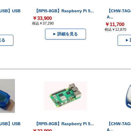
-USB】USB
【RPI5-8GB】Raspberry Pi 5...
【CHW-TAG4
A...
￥33,900
税込￥37,290
￥11,700
税込￥12,870
詳細を見る
見る
-USB】USB
【RPI5-8GB】Raspberry Pi 5...
【CHW-TAG4
A...