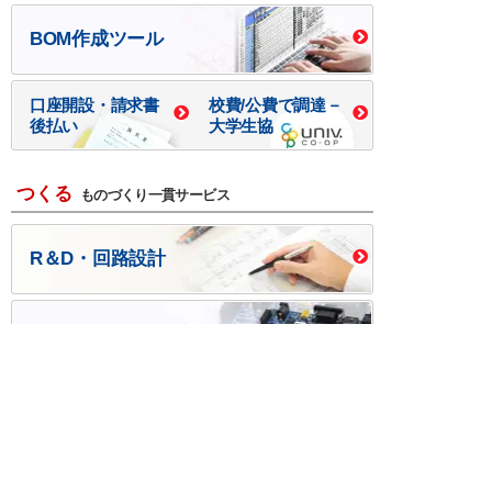
BOM作成ツール
口座開設・請求書
校費/公費で調達－
後払い
大学生協
つくる
ものづくり一貫サービス
R＆D・回路設計
基板設計・製造・実装
ケース・ハーネス加工
※掲載されている価格には消費税、各種手数料が含まれ