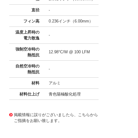
直径
-
フィン高
0.236インチ（6.00mm）
温度上昇時の
-
電力散逸
強制空冷時の
12.98°C/W @ 100 LFM
熱抵抗
自然空冷時の
-
熱抵抗
材料
アルミ
材料仕上げ
青色陽極酸化処理
11636421
!041! ATS-21F-205-C1-R0
掲載情報に誤りがございましたら、こちらから
ご指摘をお願い致します。