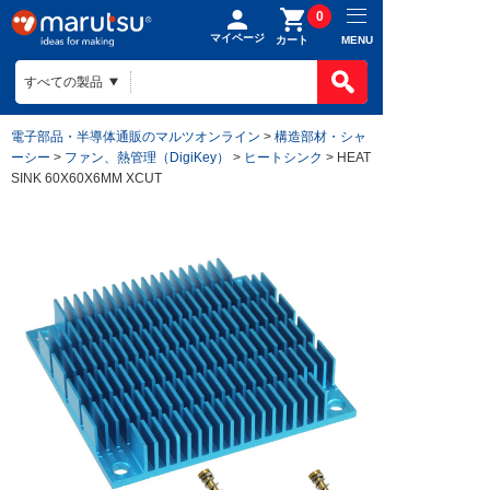
0
マイページ
MENU
カート
電子部品・半導体通販のマルツオンライン
>
構造部材・シャ
ーシー
>
ファン、熱管理（DigiKey）
>
ヒートシンク
> HEAT
SINK 60X60X6MM XCUT