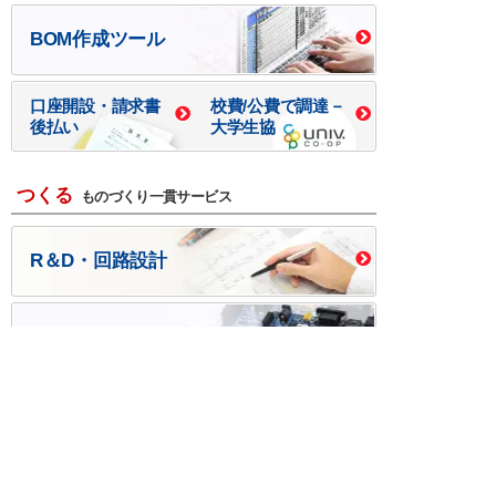
BOM作成ツール
口座開設・請求書
校費/公費で調達－
後払い
大学生協
つくる
ものづくり一貫サービス
R＆D・回路設計
基板設計・製造・実装
ケース・ハーネス加工
※掲載されている価格には消費税、各種手数料が含まれ