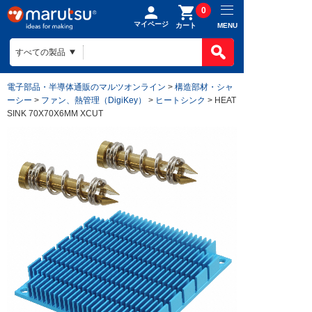
0
マイページ
MENU
カート
電子部品・半導体通販のマルツオンライン
>
構造部材・シャ
ーシー
>
ファン、熱管理（DigiKey）
>
ヒートシンク
> HEAT
SINK 70X70X6MM XCUT