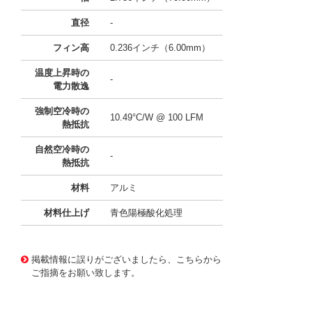
直径
-
フィン高
0.236インチ（6.00mm）
温度上昇時の
-
電力散逸
強制空冷時の
10.49°C/W @ 100 LFM
熱抵抗
自然空冷時の
-
熱抵抗
材料
アルミ
材料仕上げ
青色陽極酸化処理
11636430
!041! ATS-21F-208-C1-R0
掲載情報に誤りがございましたら、こちらから
ご指摘をお願い致します。