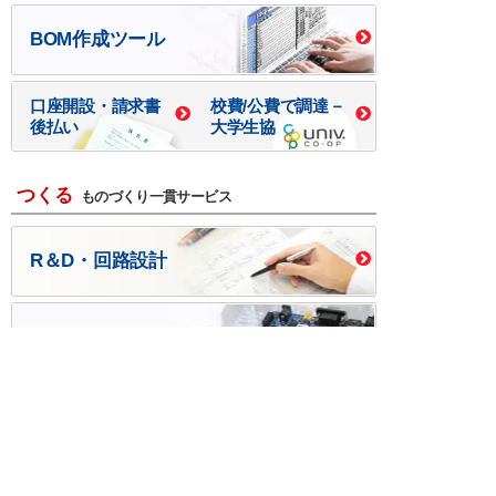
BOM作成ツール
口座開設・請求書
校費/公費で調達－
後払い
大学生協
つくる
ものづくり一貫サービス
R＆D・回路設計
基板設計・製造・実装
ケース・ハーネス加工
※掲載されている価格には消費税、各種手数料が含まれ