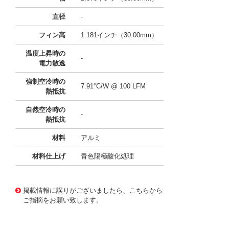
直径
-
フィン高
1.181インチ（30.00mm）
温度上昇時の
-
電力散逸
強制空冷時の
7.91°C/W @ 100 LFM
熱抵抗
自然空冷時の
-
熱抵抗
材料
アルミ
材料仕上げ
青色陽極酸化処理
11636553
!041! ATS-21F-59-C1-R0
掲載情報に誤りがございましたら、こちらから
ご指摘をお願い致します。