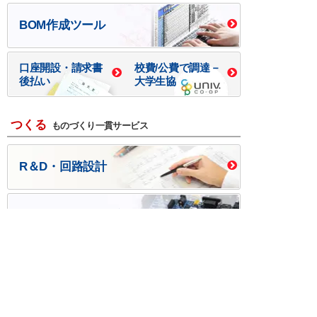
BOM作成ツール
口座開設・請求書
校費/公費で調達－
後払い
大学生協
つくる
ものづくり一貫サービス
R＆D・回路設計
基板設計・製造・実装
ケース・ハーネス加工
※掲載されている価格には消費税、各種手数料が含まれ