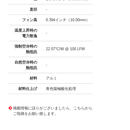
直径
-
フィン高
0.394インチ（10.00mm）
温度上昇時の
-
電力散逸
強制空冷時の
22.07°C/W @ 100 LFM
熱抵抗
自然空冷時の
-
熱抵抗
材料
アルミ
材料仕上げ
青色陽極酸化処理
11636651
!041! ATS-21F-91-C3-R0
掲載情報に誤りがございましたら、こちらから
ご指摘をお願い致します。