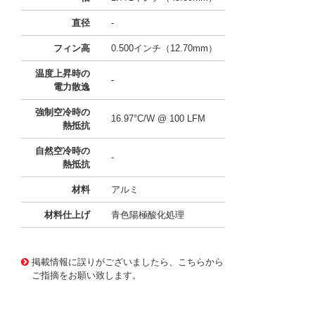
直径
-
フィン高
0.500インチ（12.70mm）
温度上昇時の
-
電力散逸
強制空冷時の
16.97°C/W @ 100 LFM
熱抵抗
自然空冷時の
-
熱抵抗
材料
アルミ
材料仕上げ
青色陽極酸化処理
11636694
!041! ATS-21G-07-C1-R0
掲載情報に誤りがございましたら、こちらから
ご指摘をお願い致します。