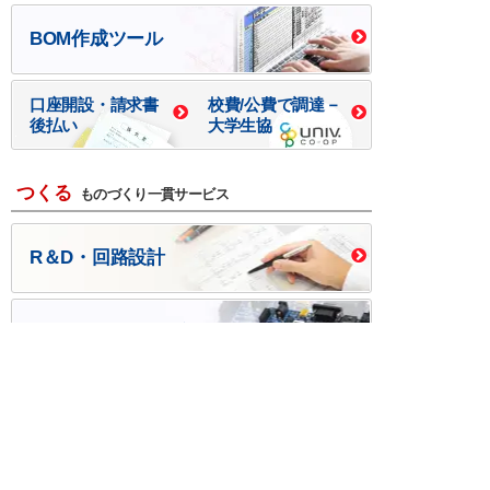
BOM作成ツール
口座開設・請求書
校費/公費で調達－
後払い
大学生協
つくる
ものづくり一貫サービス
R＆D・回路設計
基板設計・製造・実装
ケース・ハーネス加工
※掲載されている価格には消費税、各種手数料が含まれ