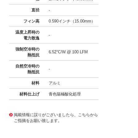
直径
-
フィン高
0.590インチ（15.00mm）
温度上昇時の
-
電力散逸
強制空冷時の
6.52°C/W @ 100 LFM
熱抵抗
自然空冷時の
-
熱抵抗
材料
アルミ
材料仕上げ
青色陽極酸化処理
11636763
!041! ATS-21G-118-C1-R0
掲載情報に誤りがございましたら、こちらから
ご指摘をお願い致します。