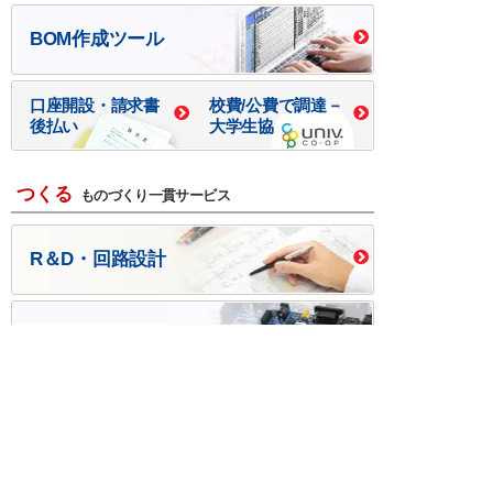
BOM作成ツール
口座開設・請求書
校費/公費で調達－
後払い
大学生協
つくる
ものづくり一貫サービス
R＆D・回路設計
基板設計・製造・実装
ケース・ハーネス加工
※掲載されている価格には消費税、各種手数料が含まれ