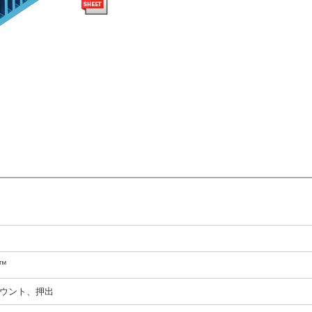
N™
ウント、押出