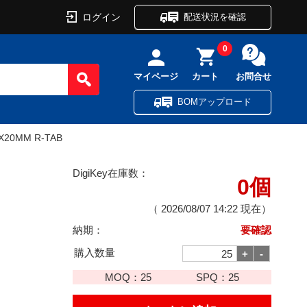
ログイン
配送状況を確認
0
マイページ
カート
お問合せ
BOMアップロード
5X20MM R-TAB
DigiKey在庫数：
0個
（
2026/08/07 14:22
現在）
納期：
要確認
購入数量
MOQ：
25
SPQ：
25