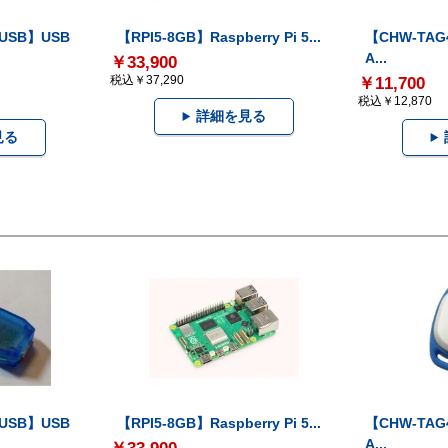
-USB】USB
【RPI5-8GB】Raspberry Pi 5...
【CHW-TAG4
A...
￥33,900
税込￥37,290
￥11,700
税込￥12,870
詳細を見る
見る
-USB】USB
【RPI5-8GB】Raspberry Pi 5...
【CHW-TAG4
A...