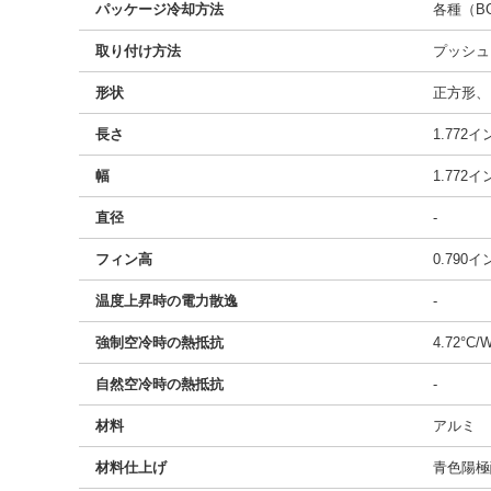
パッケージ冷却方法
各種（BG
取り付け方法
プッシュ
形状
正方形、
長さ
1.772
幅
1.772
直径
-
フィン高
0.790
温度上昇時の電力散逸
-
強制空冷時の熱抵抗
4.72°C/
自然空冷時の熱抵抗
-
材料
アルミ
材料仕上げ
青色陽極