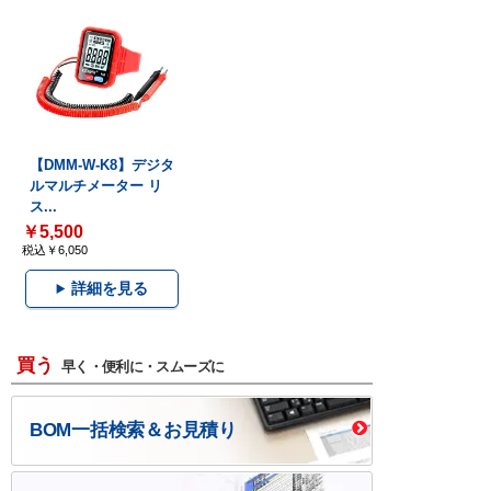
【DMM-W-K8】デジタ
ルマルチメーター リ
ス...
￥5,500
税込￥6,050
詳細を見る
買う
早く・便利に・スムーズに
BOM一括検索＆お見積り