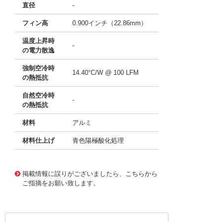
直径
-
フィン高
0.900インチ（22.86mm）
温度上昇時
-
の電力散逸
強制空冷時
14.40°C/W @ 100 LFM
の熱抵抗
自然空冷時
-
の熱抵抗
材料
アルミ
材料仕上げ
青色陽極酸化処理
11637110
!041! ATS-21G-34-C3-R0
掲載情報に誤りがございましたら、こちらから
ご指摘をお願い致します。