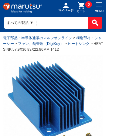
0
マイページ
MENU
カート
電子部品・半導体通販のマルツオンライン
>
構造部材・シャ
ーシー
>
ファン、熱管理（DigiKey）
>
ヒートシンク
> HEAT
SINK 57.9X36.83X22.86MM T412