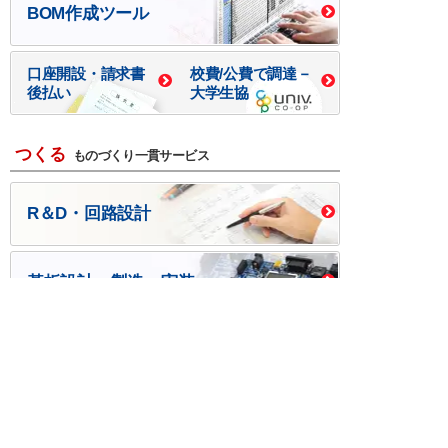
BOM作成ツール
口座開設・請求書
校費/公費で調達－
後払い
大学生協
つくる
ものづくり一貫サービス
R＆D・回路設計
基板設計・製造・実装
ケース・ハーネス加工
※掲載されている価格には消費税、各種手数料が含まれ
ておりません。別途消費税およびお支払方法に応じた