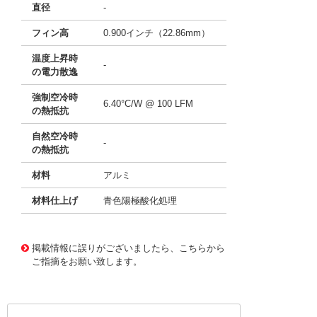
直径
-
フィン高
0.900インチ（22.86mm）
温度上昇時
-
の電力散逸
強制空冷時
6.40°C/W @ 100 LFM
の熱抵抗
自然空冷時
-
の熱抵抗
材料
アルミ
材料仕上げ
青色陽極酸化処理
11637120
!041! ATS-21G-38-C1-R0
掲載情報に誤りがございましたら、こちらから
ご指摘をお願い致します。