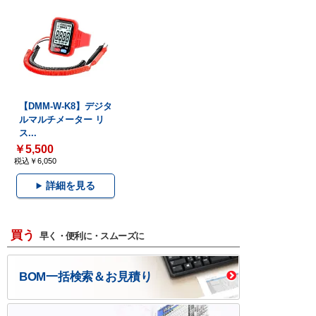
【DMM-W-K8】デジタ
ルマルチメーター リ
ス...
￥5,500
税込￥6,050
詳細を見る
買う
早く・便利に・スムーズに
BOM一括検索＆お見積り