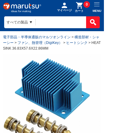
0
マイページ
MENU
カート
電子部品・半導体通販のマルツオンライン
>
構造部材・シャ
ーシー
>
ファン、熱管理（DigiKey）
>
ヒートシンク
> HEAT
SINK 36.83X57.6X22.86MM