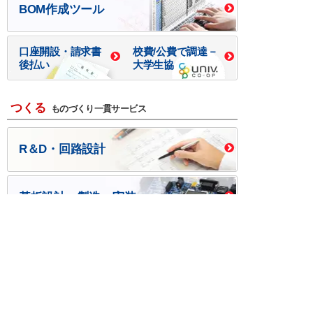
BOM作成ツール
口座開設・請求書
校費/公費で調達－
後払い
大学生協
つくる
ものづくり一貫サービス
R＆D・回路設計
基板設計・製造・実装
ケース・ハーネス加工
※掲載されている価格には消費税、各種手数料が含まれ
ておりません。別途消費税およびお支払方法に応じた