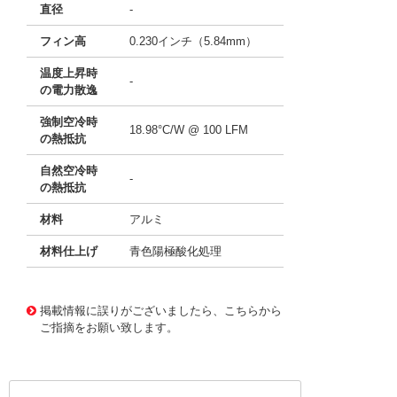
直径
-
フィン高
0.230インチ（5.84mm）
温度上昇時
-
の電力散逸
強制空冷時
18.98°C/W @ 100 LFM
の熱抵抗
自然空冷時
-
の熱抵抗
材料
アルミ
材料仕上げ
青色陽極酸化処理
11637125
!041! ATS-21G-39-C3-R0
掲載情報に誤りがございましたら、こちらから
ご指摘をお願い致します。