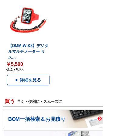
【DMM-W-K8】デジタ
ルマルチメーター リ
ス...
￥5,500
税込￥6,050
詳細を見る
買う
早く・便利に・スムーズに
BOM一括検索＆お見積り