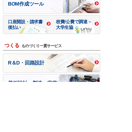
BOM作成ツール
口座開設・請求書
校費/公費で調達－
後払い
大学生協
つくる
ものづくり一貫サービス
R＆D・回路設計
基板設計・製造・実装
ケース・ハーネス加工
※掲載されている価格には消費税、各種手数料が含まれ
ておりません。別途消費税およびお支払方法に応じた