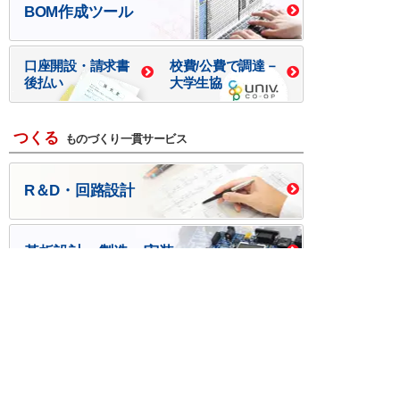
BOM作成ツール
口座開設・請求書
校費/公費で調達－
後払い
大学生協
つくる
ものづくり一貫サービス
R＆D・回路設計
基板設計・製造・実装
ケース・ハーネス加工
※掲載されている価格には消費税、各種手数料が含まれ
ておりません。別途消費税およびお支払方法に応じた