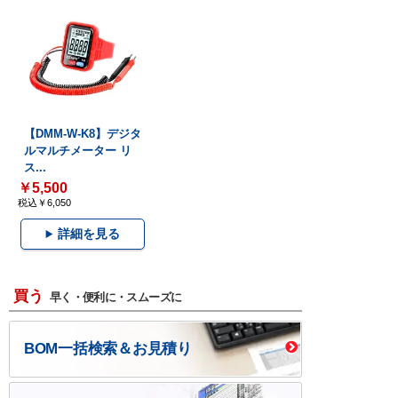
【DMM-W-K8】デジタ
ルマルチメーター リ
ス...
￥5,500
税込￥6,050
詳細を見る
買う
早く・便利に・スムーズに
BOM一括検索＆お見積り