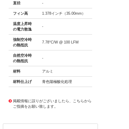
直径
-
フィン高
1.378インチ（35.00mm）
温度上昇時
-
の電力散逸
強制空冷時
7.78°C/W @ 100 LFM
の熱抵抗
自然空冷時
-
の熱抵抗
材料
アルミ
材料仕上げ
青色陽極酸化処理
11637152
!041! ATS-21G-48-C3-R0
掲載情報に誤りがございましたら、こちらから
ご指摘をお願い致します。