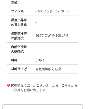
直径
-
フィン高
0.500インチ（12.70mm）
温度上昇時
-
の電力散逸
強制空冷時
26.70°C/W @ 100 LFM
の熱抵抗
自然空冷時
-
の熱抵抗
材料
アルミ
材料仕上げ
青色陽極酸化処理
11637356
!041! ATS-21H-106-C3-R1
掲載情報に誤りがございましたら、こちらから
ご指摘をお願い致します。