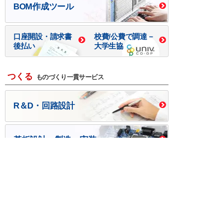
BOM作成ツール
口座開設・請求書
校費/公費で調達－
後払い
大学生協
つくる
ものづくり一貫サービス
R＆D・回路設計
基板設計・製造・実装
ケース・ハーネス加工
※掲載されている価格には消費税、各種手数料が含まれ
ておりません。別途消費税およびお支払方法に応じた