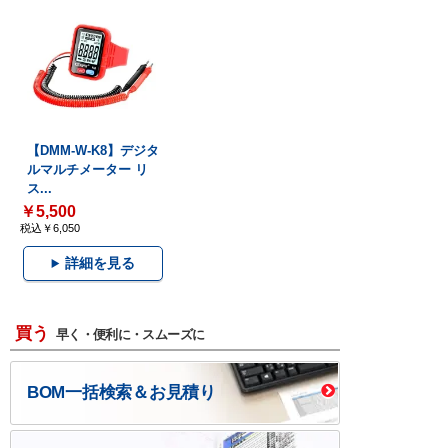
【DMM-W-K8】デジタ
ルマルチメーター リ
ス...
￥5,500
税込￥6,050
詳細を見る
買う
早く・便利に・スムーズに
BOM一括検索＆お見積り