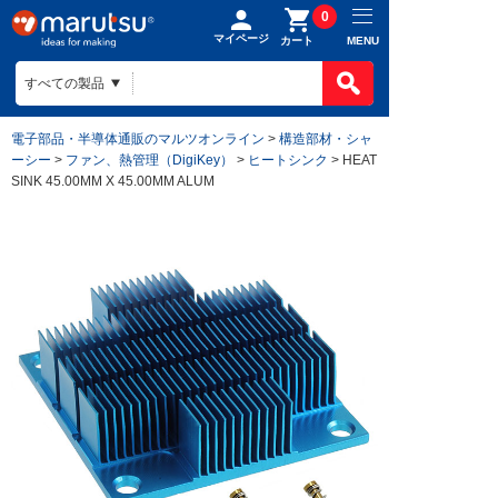
0
マイページ
MENU
カート
電子部品・半導体通販のマルツオンライン
>
構造部材・シャ
ーシー
>
ファン、熱管理（DigiKey）
>
ヒートシンク
> HEAT
SINK 45.00MM X 45.00MM ALUM