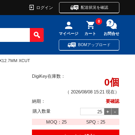
ログイン
配送状況を確認
0
マイページ
カート
お問合せ
BOMアップロード
0X12.7MM XCUT
DigiKey在庫数：
0個
（
2026/08/08 15:21
現在）
納期：
要確認
購入数量
MOQ：
25
SPQ：
25