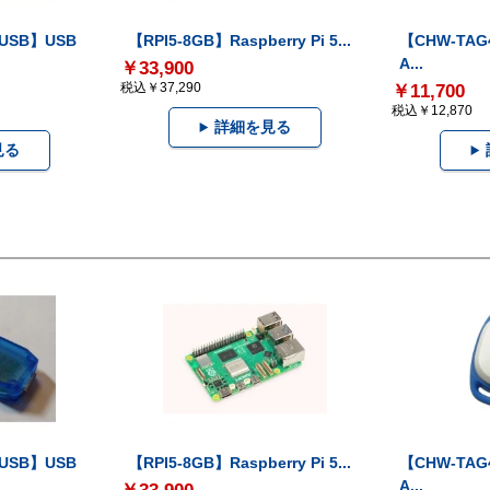
-USB】USB
【RPI5-8GB】Raspberry Pi 5...
【CHW-TAG4
A...
￥33,900
税込￥37,290
￥11,700
税込￥12,870
詳細を見る
見る
-USB】USB
【RPI5-8GB】Raspberry Pi 5...
【CHW-TAG4
A...