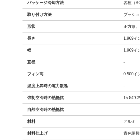
パッケージ冷却方法
各種（BG
取り付け方法
プッシュ
形状
正方形、
長さ
1.969
幅
1.969
直径
-
フィン高
0.500
温度上昇時の電力散逸
-
強制空冷時の熱抵抗
15.84°C
自然空冷時の熱抵抗
-
材料
アルミ
材料仕上げ
青色陽極