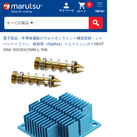
0
マイページ
MENU
カート
電子部品・半導体通販のマルツオンライン
>
構造部材・シャ
ーシー
>
ファン、熱管理（DigiKey）
>
ヒートシンク
> HEAT
SINK 30X30X15MM L-TAB