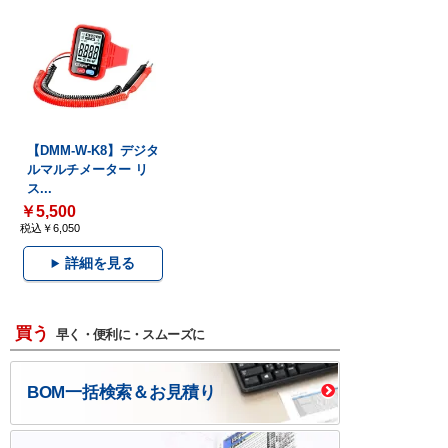
【DMM-W-K8】デジタ
ルマルチメーター リ
ス...
￥5,500
税込￥6,050
詳細を見る
買う
早く・便利に・スムーズに
BOM一括検索＆お見積り