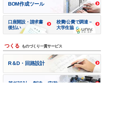
BOM作成ツール
口座開設・請求書
校費/公費で調達－
後払い
大学生協
つくる
ものづくり一貫サービス
R＆D・回路設計
基板設計・製造・実装
ケース・ハーネス加工
※掲載されている価格には消費税、各種手数料が含まれ
ておりません。別途消費税およびお支払方法に応じた