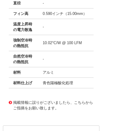
直径
-
フィン高
0.590インチ（15.00mm）
温度上昇時
-
の電力散逸
強制空冷時
10.02°C/W @ 100 LFM
の熱抵抗
自然空冷時
-
の熱抵抗
材料
アルミ
材料仕上げ
青色陽極酸化処理
11637474
!041! ATS-21H-142-C1-R0
掲載情報に誤りがございましたら、こちらから
ご指摘をお願い致します。