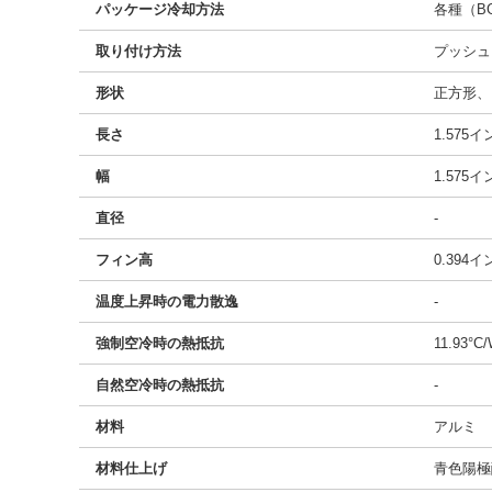
パッケージ冷却方法
各種（BG
取り付け方法
プッシュ
形状
正方形、
長さ
1.575
幅
1.575
直径
-
フィン高
0.394
温度上昇時の電力散逸
-
強制空冷時の熱抵抗
11.93°C
自然空冷時の熱抵抗
-
材料
アルミ
材料仕上げ
青色陽極