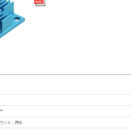
N™
ウント、押出