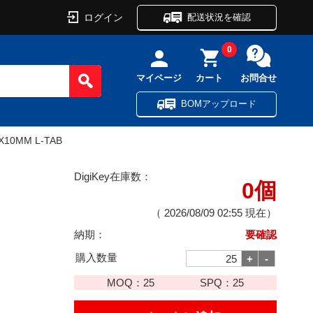
ログイン
配送状況を確認
0
マイページ
カート
お問合せ
BOMアップロード
X10MM L-TAB
DigiKey在庫数：
0個
（
2026/08/09 02:55
現在）
納期：
要確認
購入数量
MOQ：
25
SPQ：
25