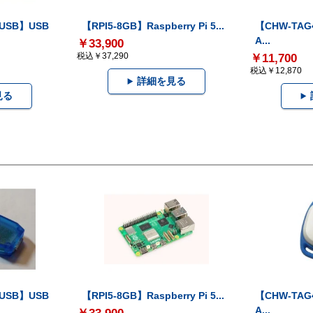
-USB】USB
【RPI5-8GB】Raspberry Pi 5...
【CHW-TAG4
A...
￥33,900
税込￥37,290
￥11,700
税込￥12,870
詳細を見る
見る
-USB】USB
【RPI5-8GB】Raspberry Pi 5...
【CHW-TAG4
A...