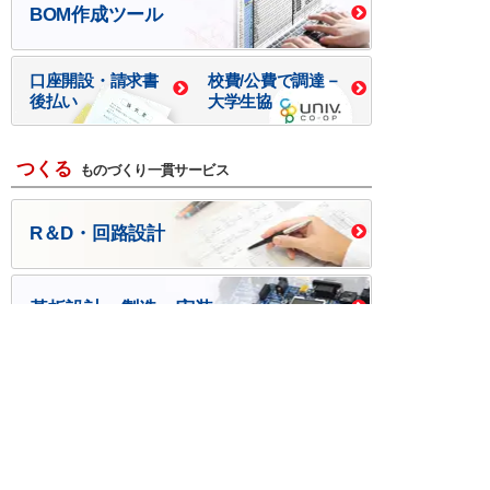
BOM作成ツール
口座開設・請求書
校費/公費で調達－
後払い
大学生協
つくる
ものづくり一貫サービス
R＆D・回路設計
基板設計・製造・実装
ケース・ハーネス加工
※掲載されている価格には消費税、各種手数料が含まれ
ておりません。別途消費税およびお支払方法に応じた