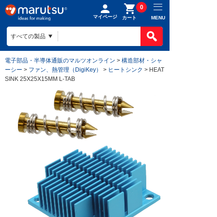
0
マイページ
MENU
カート
電子部品・半導体通販のマルツオンライン
>
構造部材・シャ
ーシー
>
ファン、熱管理（DigiKey）
>
ヒートシンク
> HEAT
SINK 25X25X15MM L-TAB