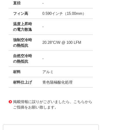
直径
-
フィン高
0.590インチ（15.00mm）
温度上昇時
-
の電力散逸
強制空冷時
20.28°C/W @ 100 LFM
の熱抵抗
自然空冷時
-
の熱抵抗
材料
アルミ
材料仕上げ
青色陽極酸化処理
11637768
!041! ATS-21H-44-C1-R0
掲載情報に誤りがございましたら、こちらから
ご指摘をお願い致します。