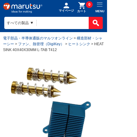
0
マイページ
MENU
カート
電子部品・半導体通販のマルツオンライン
>
構造部材・シャ
ーシー
>
ファン、熱管理（DigiKey）
>
ヒートシンク
> HEAT
SINK 40X40X30MM L-TAB T412