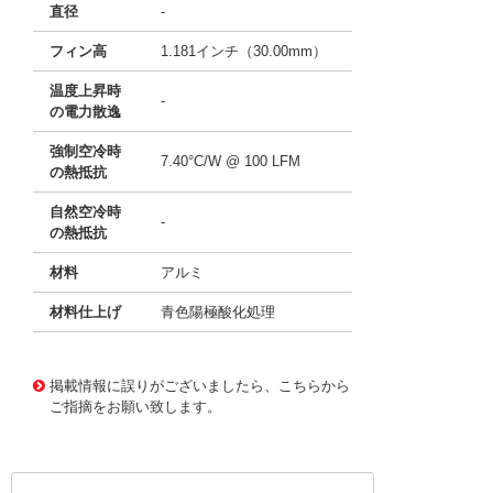
直径
-
フィン高
1.181インチ（30.00mm）
温度上昇時
-
の電力散逸
強制空冷時
7.40°C/W @ 100 LFM
の熱抵抗
自然空冷時
-
の熱抵抗
材料
アルミ
材料仕上げ
青色陽極酸化処理
11637833
!041! ATS-21H-65-C3-R0
掲載情報に誤りがございましたら、こちらから
ご指摘をお願い致します。