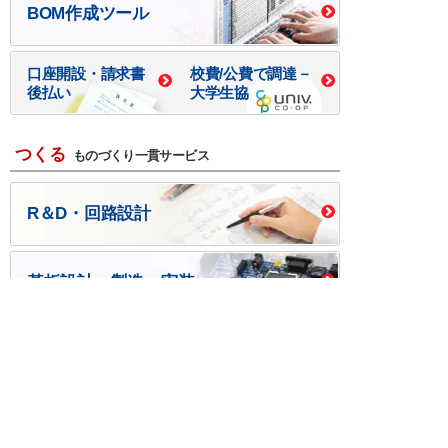
BOM作成ツール
口座開設・請求書
校費/公費で調達－
後払い
大学生協
つくる
ものづくり一貫サービス
R＆D・回路設計
基板設計・製造・実装
ケース・ハーネス加工
※掲載されている価格には消費税、各種手数料が含まれ
ておりません。別途消費税およびお支払方法に応じた