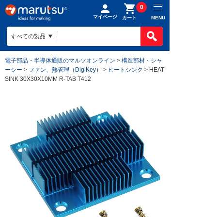
0
マイページ
MENU
カート
電子部品・半導体通販のマルツオンライン
>
構造部材・シャ
ーシー
>
ファン、熱管理（DigiKey）
>
ヒートシンク
> HEAT
SINK 30X30X10MM R-TAB T412