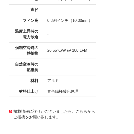
直径
-
フィン高
0.394インチ（10.00mm）
温度上昇時の
-
電力散逸
強制空冷時の
26.55°C/W @ 100 LFM
熱抵抗
自然空冷時の
-
熱抵抗
材料
アルミ
材料仕上げ
青色陽極酸化処理
11637875
!041! ATS-21H-79-C3-R0
掲載情報に誤りがございましたら、こちらから
ご指摘をお願い致します。