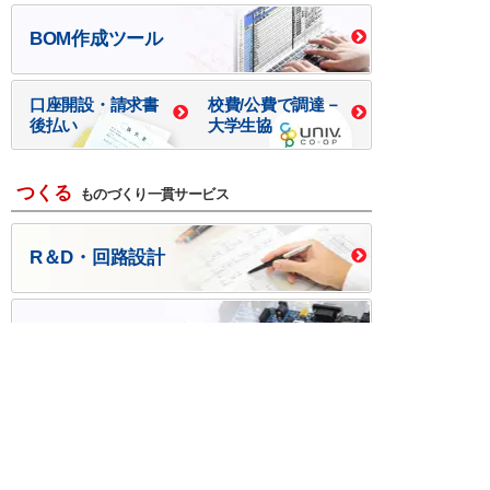
BOM作成ツール
口座開設・請求書
校費/公費で調達－
後払い
大学生協
つくる
ものづくり一貫サービス
R＆D・回路設計
基板設計・製造・実装
ケース・ハーネス加工
※掲載されている価格には消費税、各種手数料が含まれ